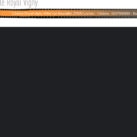
Cinéma Royal-Vigny 40bis rue Bourdillet, 37600 Loches - Cinéma : 0247940689 - 