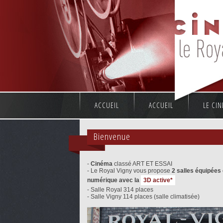
ACCUEIL
ACCUEIL
LE CI
Bienvenue
-
Cinéma
classé ART ET ESSAI
- Le Royal Vigny vous propose
2 salles équipées
numérique avec la
3D active*
- Salle Royal 314 places
- Salle Vigny 114 places (salle climatisée)