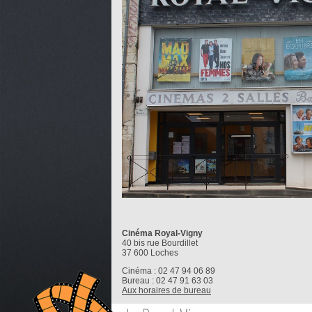
Cinéma Royal-Vigny
40 bis rue Bourdillet
37 600 Loches
Cinéma : 02 47 94 06 89
Bureau : 02 47 91 63 03
Aux horaires de bureau