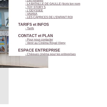
- Les horaires
- LA BATAILLE DE GAULLE j'écris ton nom
- TOY STORY 5
- L'ODYSSEE
- VAIANA
- LES CAPRICES DE L'ENFANT ROI
TARIFS et INFOS
- Tarifs
CONTACT et PLAN
- Pour nous contacter
- Venir au Cinéma Royal-Vigny
ESPACE ENTREPRISE
- Chèques cinéma pour les entreprises