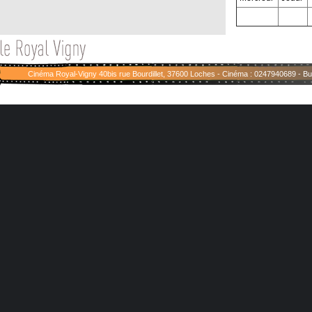
Cinéma Royal-Vigny 40bis rue Bourdillet, 37600 Loches - Cinéma : 0247940689 - 