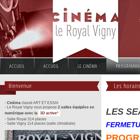
ACCUEIL
ACCUEIL
LE CINÉMA
PROGRAMMA
Bienvenue
Les horair
-
Cinéma
classé ART ET ESSAI
- Le Royal Vigny vous propose
2 salles équipées en
LES S
numérique avec la
3D active*
- Salle Royal 314 places
FERMETU
- Salle Vigny 114 places (salle climatisée)
PROGRA