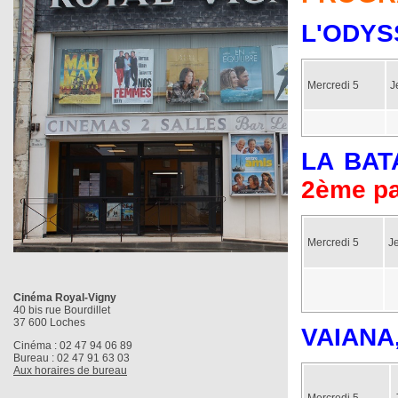
L'ODY
Mercredi 5
J
LA BAT
2ème pa
Mercredi 5
J
Cinéma Royal-Vigny
40 bis rue Bourdillet
37 600 Loches
VAIANA,
Cinéma : 02 47 94 06 89
Bureau : 02 47 91 63 03
Aux horaires de bureau