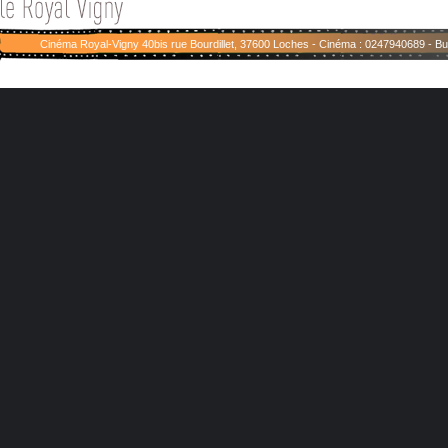
Cinéma Royal-Vigny 40bis rue Bourdillet, 37600 Loches - Cinéma : 0247940689 - 