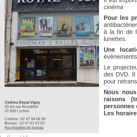
Il est impor
cinéma
Pour les p
antibactéri
à la fin de 
lunettes.
Une locat
événements 
Le projecte
des DVD. Il
pour retran
Nous nous 
raisons (
Cinéma Royal-Vigny
personnes d
40 bis rue Bourdillet
37 600 Loches
Les horaire
Cinéma : 02 47 94 06 89
Bureau : 02 47 91 63 03
Aux horaires de bureau