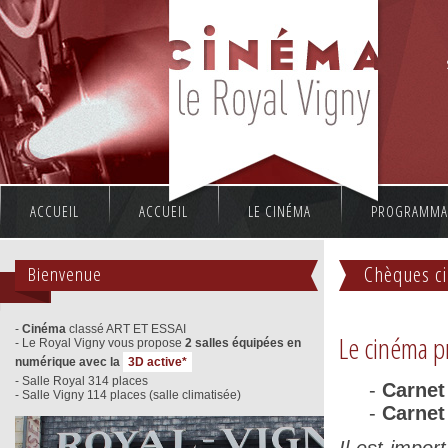
ACCUEIL
ACCUEIL
LE CINÉMA
PROGRAMMA
Bienvenue
Chèques ci
-
Cinéma
classé ART ET ESSAI
Le cinéma p
- Le Royal Vigny vous propose
2 salles équipées en
numérique avec la
3D active*
- Salle Royal 314 places
-
Carnet
- Salle Vigny 114 places (salle climatisée)
-
Carnet